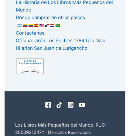
La Historia de Los Libros Más Pequeños del
Mundo
Dónde comprar en otros paises
Contáctanos
Oficina: Jirón Los Pelitres 1784 Urb. San
Hilarión San Juan de Lurigancho
Los Libros Más Pequeños del Mundo. RUC:
20509212474 | D
erechos Reservados