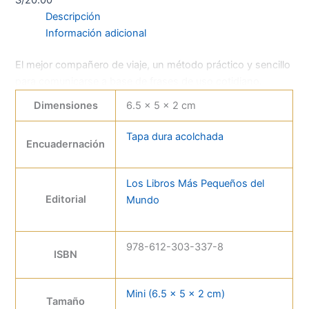
Descripción
Información adicional
El mejor compañero de viaje, un método práctico y sencillo
para comunicarse a base de frases de uso cotidiano.
Dimensiones
6.5 × 5 × 2 cm
Tapa dura acolchada
Encuadernación
Los Libros Más Pequeños del
Editorial
Mundo
978-612-303-337-8
ISBN
Mini (6.5 x 5 x 2 cm)
Tamaño