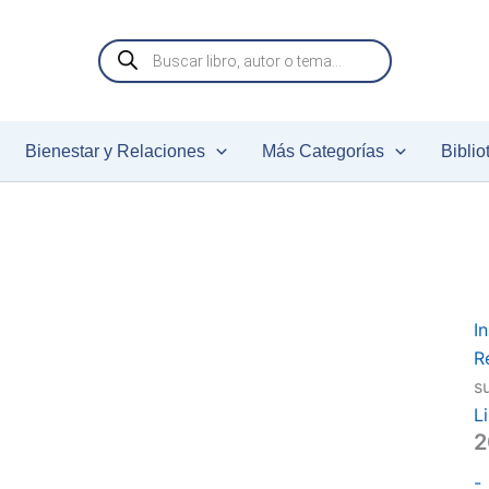
Búsqueda
y
de
s
productos
s
c
Bienestar y Relaciones
Más Categorías
Biblio
In
R
s
L
2
-