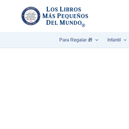
Ir
al
contenido
Para Regalar 🎁
Infantil