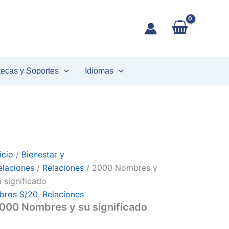
2000
Nombres
u
ignificado
antidad
tecas y Soportes
Idiomas
icio
/
Bienestar y
elaciones
/
Relaciones
/ 2000 Nombres y
u significado
ibros S/20
,
Relaciones
000 Nombres y su significado