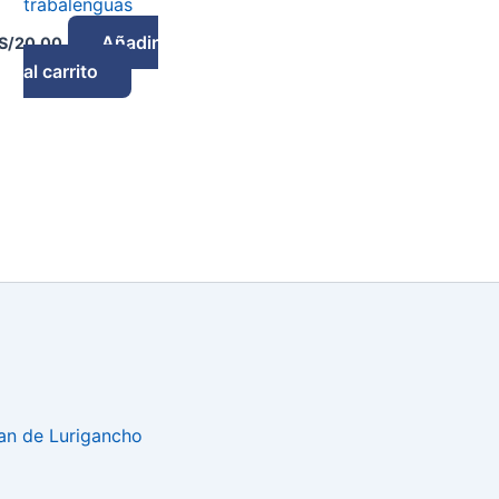
trabalenguas
Añadir
S/
20.00
al carrito
uan de Lurigancho