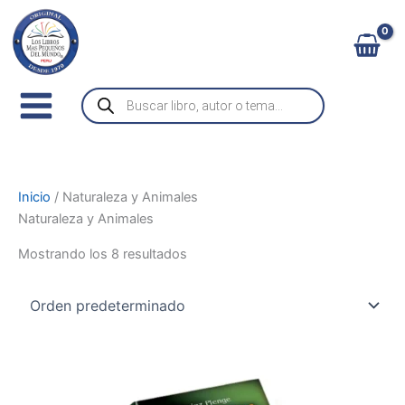
C
Ir
a
al
t
contenido
e
g
Búsqueda
o
de
r
productos
í
a
Inicio
/ Naturaleza y Animales
Naturaleza y Animales
Mostrando los 8 resultados