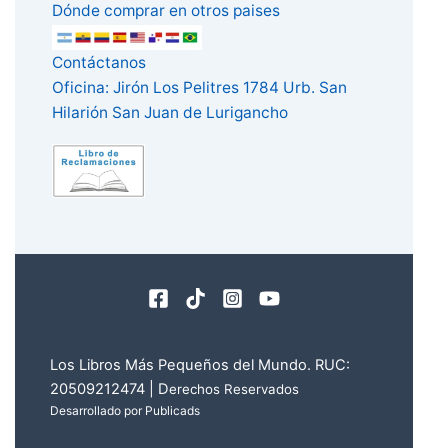
Dónde comprar en otros paises
Contáctanos
Oficina: Jirón Los Pelitres 1784 Urb. San
Hilarión San Juan de Lurigancho
Los Libros Más Pequeños del Mundo. RUC:
20509212474 | D
erechos Reservados
Desarrollado por Publicads