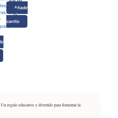
S/
6.00
tes,
Añadir
zas,
al
y
carrito
guas)
ir
 Un regalo educativo y divertido para fomentar la