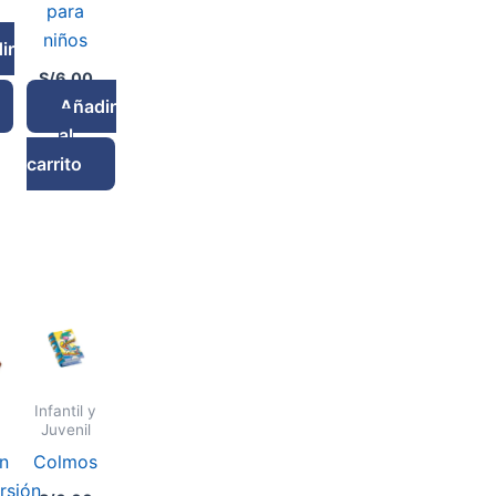
para
niños
ir
S/
6.00
Añadir
al
carrito
Infantil y
Juvenil
n
Colmos
rsión