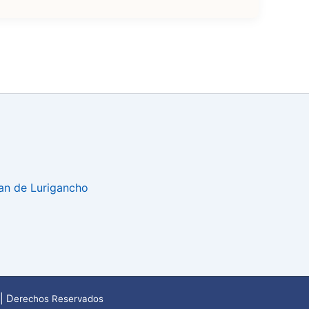
uan de Lurigancho
| D
erechos Reservados