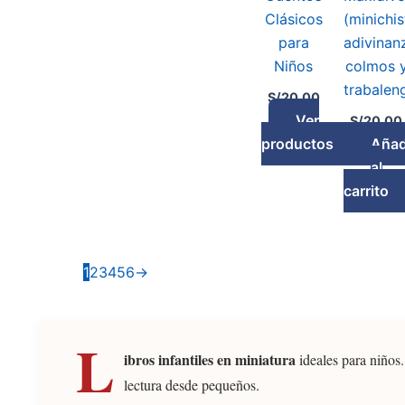
Clásicos
(minichis
para
adivinan
Niños
colmos 
trabalen
S/
20.00
Ver
S/
20.00
productos
Añad
al
carrito
1
2
3
4
5
6
→
L
ibros infantiles en miniatura
ideales para niños.
lectura desde pequeños.