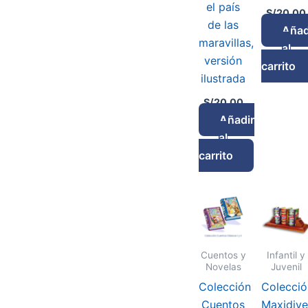
el país
S/
20.00
de las
Añad
maravillas,
al
versión
carrito
ilustrada
S/
20.00
Añadir
al
carrito
Cuentos y
Infantil y
Novelas
Juvenil
Colección
Colecció
Cuentos
Maxidive