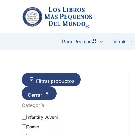
C
Ir
a
al
t
contenido
e
g
o
r
Para Regalar 🎁
Infantil
í
a
Filtrar productos
Cerrar
Categoría
Infantil y Juvenil
Cómic