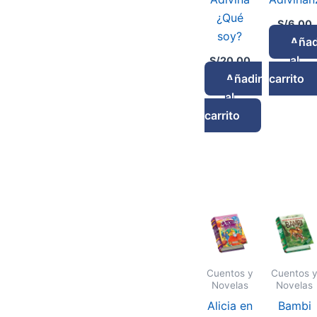
¿Qué
S/
6.00
soy?
Añad
al
S/
20.00
Añadir
carrito
al
carrito
Cuentos y
Cuentos 
Novelas
Novelas
Alicia en
Bambi