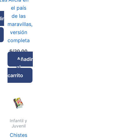
el país
de las
ir
maravillas,
versión
completa
S/
20.00
Añadir
al
carrito
y
Infantil y
Juvenil
Chistes