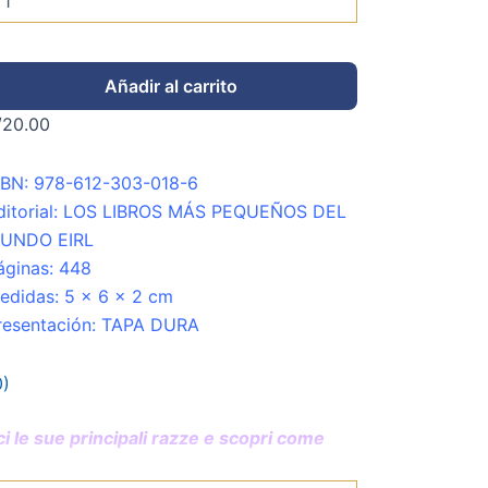
Añadir al carrito
/
20.00
SBN: 978-612-303-018-6
ditorial: LOS LIBROS MÁS PEQUEÑOS DEL
UNDO EIRL
áginas: 448
edidas: 5 x 6 x 2 cm
resentación: TAPA DURA
0)
 le sue principali razze e scopri come