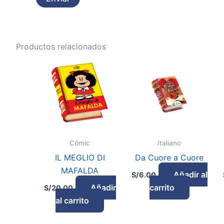
Productos relacionados
Cómic
Italiano
IL MEGLIO DI
Da Cuore a Cuore
MAFALDA
Añadir al
S/
6.00
Añadir
carrito
S/
20.00
al carrito