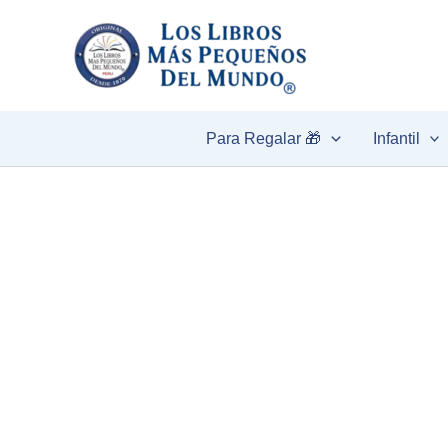
Ir
al
contenido
Para Regalar 🎁
Infantil