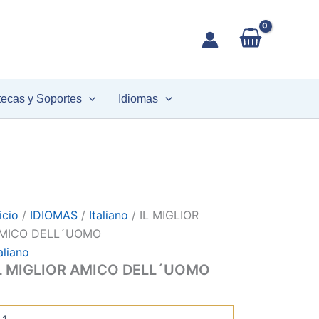
L
MIGLIOR
AMICO
DELL
´UOMO
antidad
tecas y Soportes
Idiomas
icio
/
IDIOMAS
/
Italiano
/ IL MIGLIOR
MICO DELL´UOMO
aliano
L MIGLIOR AMICO DELL´UOMO