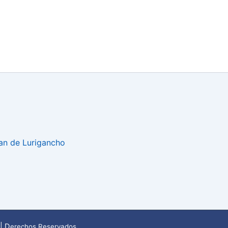
uan de Lurigancho
| D
erechos Reservados