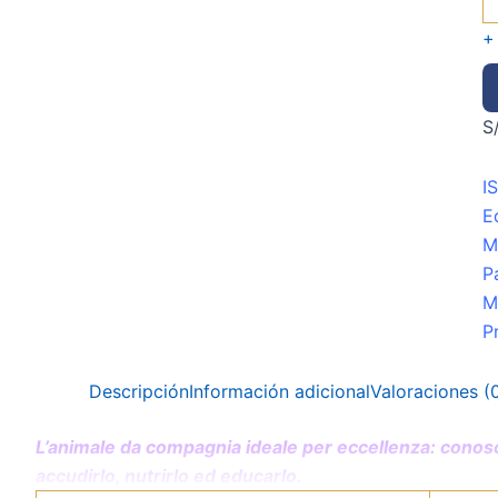
+
S
I
E
M
P
M
P
Descripción
Información adicional
Valoraciones (
L’animale da compagnia ideale per eccellenza: conosci
accudirlo, nutrirlo ed educarlo.