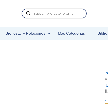
I
Búsqueda
de
productos
c
Bienestar y Relaciones
Más Categorías
Biblio
In
A
It
I
-