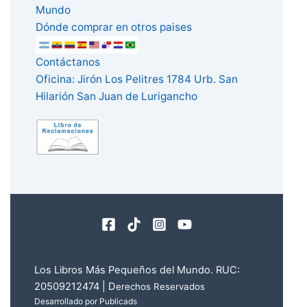
Mundo
Dónde comprar en otros paises
Contáctanos
Oficina: Jirón Los Pelitres 1784 Urb. San
Hilarión San Juan de Lurigancho
Los Libros Más Pequeños del Mundo. RUC:
20509212474 | D
erechos Reservados
Desarrollado por Publicads