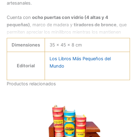
artesanales.
Cuenta con
ocho puertas con vidrio (4 altas y 4
pequeñas)
, marco de madera y
tiradores de bronce
, que
permiten apreciar los minilibros mientras los mantienen
protegidos del polvo. Además, incorpora
cuatro cajones
Dimensiones
35 × 45 × 8 cm
funcionales
que realzan su diseño clásico.
Los Libros Más Pequeños del
Es el complemento ideal para coleccionistas, amantes de la
Editorial
Mundo
lectura y quienes desean crear una pequeña biblioteca en
su escritorio, estudio o vitrina.
Productos relacionados
Características
Fabricado en madera.
Capacidad para 56 minilibros.
Ocho puertas con vidrio.
Tiradores de bronce.
Cuatro cajones funcionales.