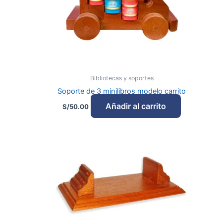
Diseño artesanal.
Ideal para exhibir y proteger tu colección.
Importante:
El librero se vende por
separado.
No incluye los minilibros
mostrados en las fotografías.
Bibliotecas y soportes
Soporte de 3 minilibros modelo carrito
Añadir al carrito
S/
50.00