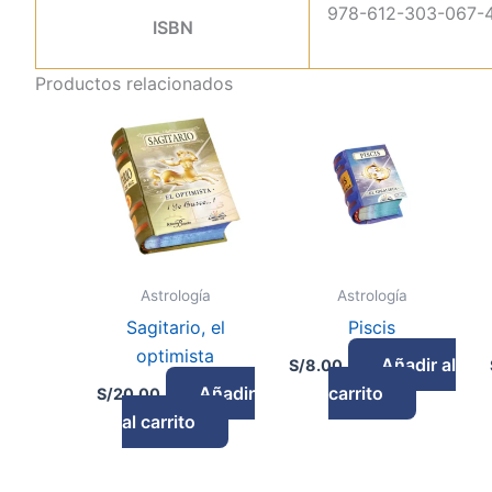
978-612-303-067-
ISBN
Productos relacionados
Astrología
Astrología
Sagitario, el
Piscis
optimista
Añadir al
S/
8.00
Añadir
carrito
S/
20.00
al carrito