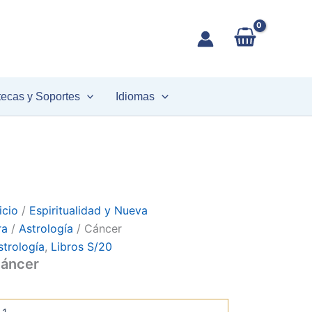
áncer
antidad
tecas y Soportes
Idiomas
icio
/
Espiritualidad y Nueva
ra
/
Astrología
/ Cáncer
strología
,
Libros S/20
áncer