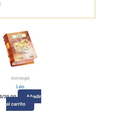
4
Astrología
Leo
Añadir
S/
20.00
al carrito