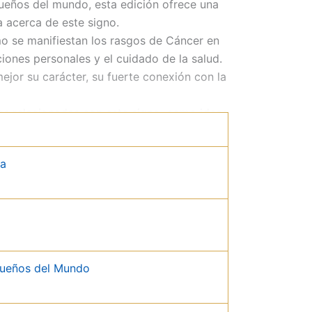
ueños del mundo, esta edición ofrece una
a acerca de este signo.
mo se manifiestan los rasgos de Cáncer en
ciones personales y el cuidado de la salud.
jor su carácter, su fuerte conexión con la
es relacionadas con este signo, como ideas
ncer y detalles sobre su forma de
da
cto para llevar a cualquier lugar y
 del signo Cáncer desde la perspectiva de
queños del Mundo