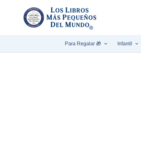
Ir
al
contenido
Para Regalar 🎁
Infantil