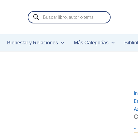
C
c
Búsqueda
de
productos
Bienestar y Relaciones
Más Categorías
Biblio
In
E
A
C
-