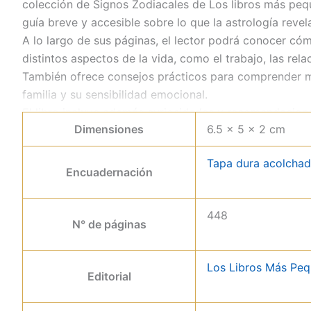
colección de Signos Zodiacales de Los libros más peq
guía breve y accesible sobre lo que la astrología revel
A lo largo de sus páginas, el lector podrá conocer có
distintos aspectos de la vida, como el trabajo, las rela
También ofrece consejos prácticos para comprender me
familia y su sensibilidad emocional.
El libro incluye además curiosidades y recomendacion
Dimensiones
6.5 × 5 × 2 cm
sobre el regalo ideal para una persona nacida bajo Cá
relacionarse con los demás.
Tapa dura acolcha
Gracias a su formato compacto, este minilibro es perfe
Encuadernación
descubrir rápidamente los secretos y particularidades
la astrología.
448
N° de páginas
Los Libros Más Pe
Editorial