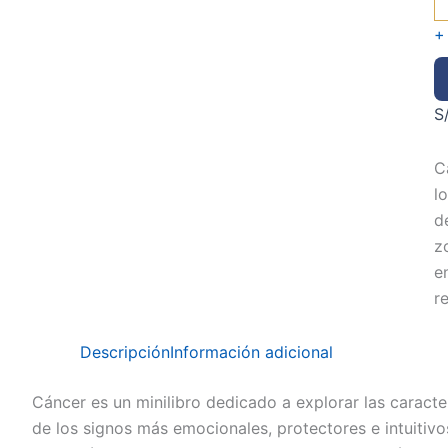
+
S
C
l
d
z
en
r
Descripción
Información adicional
Cáncer es un minilibro dedicado a explorar las caracte
de los signos más emocionales, protectores e intuitivo