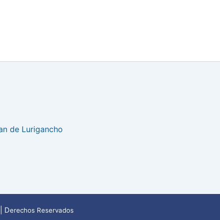
uan de Lurigancho
| D
erechos Reservados