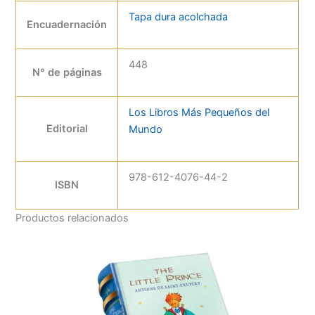
los demás.
Tapa dura acolchada
Encuadernación
Por qué elegir este libro
• Uno de los clásicos más queridos de la literatura
448
N° de páginas
• Una historia inspiradora sobre generosidad y redención
• Ideal para leer en época navideña o en cualquier
momento
Los Libros Más Pequeños del
Editorial
Mundo
978-612-4076-44-2
ISBN
Productos relacionados