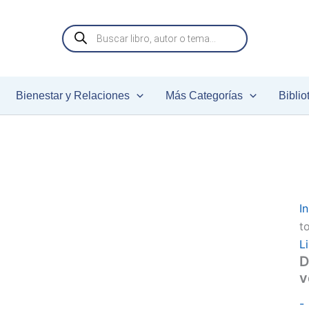
Q
Búsqueda
de
l
productos
II
Bienestar y Relaciones
Más Categorías
Biblio
v
r
c
In
t
L
D
v
-