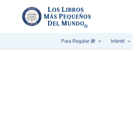
Ir
al
contenido
Para Regalar 🎁
Infantil