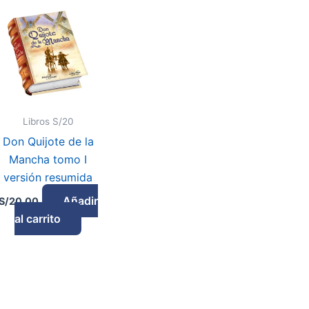
Libros S/20
Don Quijote de la
Mancha tomo I
versión resumida
Añadir
S/
20.00
al carrito