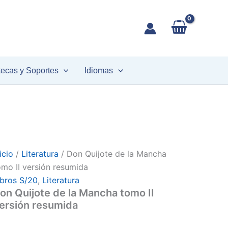
Don
uijote
de
a
Mancha
tomo
tecas y Soportes
Idiomas
ersión
esumida
antidad
icio
/
Literatura
/ Don Quijote de la Mancha
omo II versión resumida
ibros S/20
,
Literatura
on Quijote de la Mancha tomo II
ersión resumida