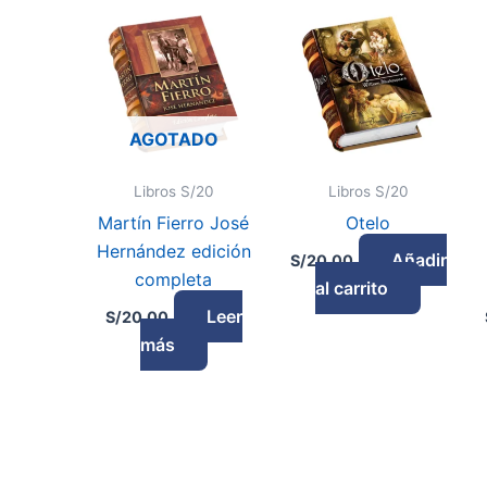
AGOTADO
Libros S/20
Libros S/20
Martín Fierro José
Otelo
Hernández edición
Añadir
S/
20.00
completa
al carrito
Leer
S/
20.00
más