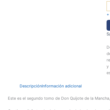
+
S
D
d
r
y 
e
Descripción
Información adicional
Este es el segundo tomo de Don Quijote de la Mancha,