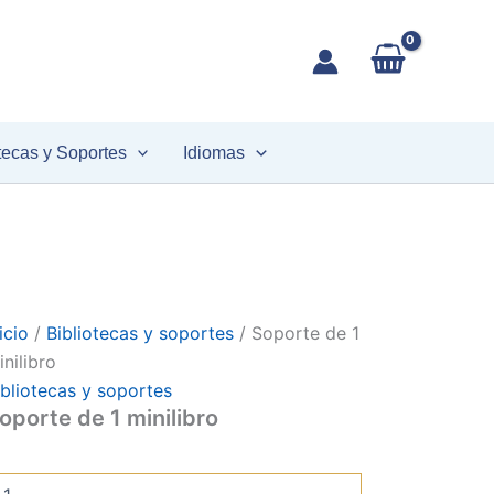
oporte
de
inilibro
antidad
tecas y Soportes
Idiomas
icio
/
Bibliotecas y soportes
/ Soporte de 1
inilibro
ibliotecas y soportes
oporte de 1 minilibro