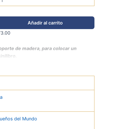
Añadir al carrito
/
3.00
oporte de madera, para colocar un
inilibro.
da
queños del Mundo