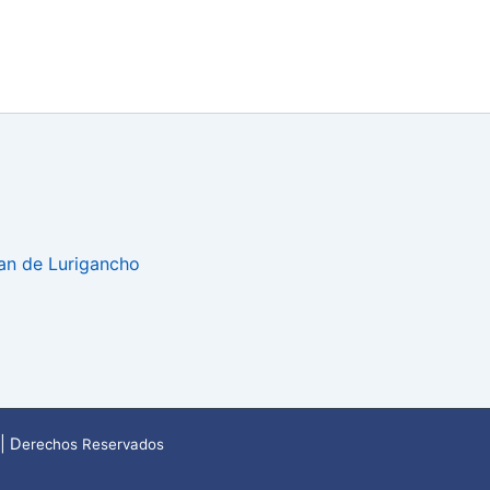
uan de Lurigancho
| D
erechos Reservados