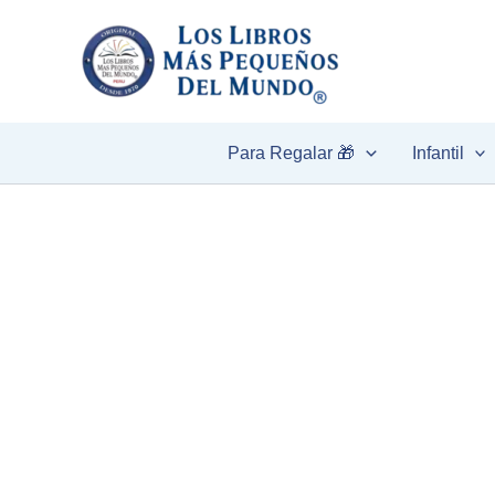
Ir
al
contenido
Para Regalar 🎁
Infantil