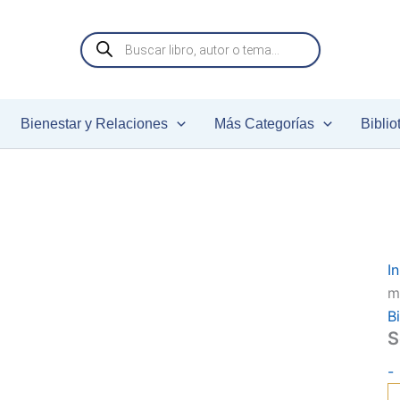
S
Búsqueda
1
de
m
productos
c
Bienestar y Relaciones
Más Categorías
Biblio
In
m
B
S
-