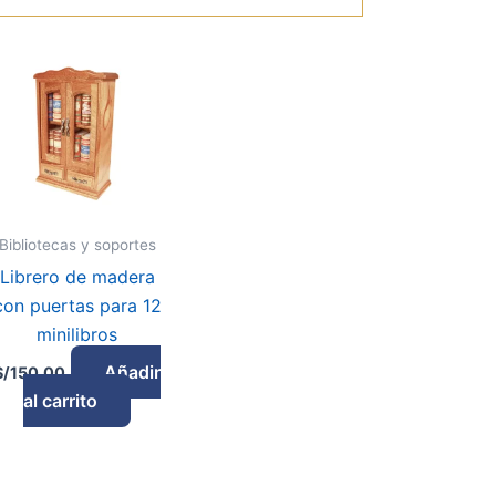
Bibliotecas y soportes
Librero de madera
con puertas para 12
minilibros
Añadir
S/
150.00
al carrito