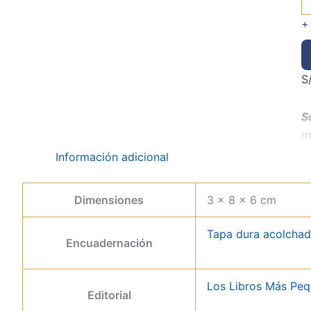
+
S
S
m
Información adicional
Dimensiones
3 × 8 × 6 cm
Tapa dura acolcha
Encuadernación
Los Libros Más Pe
Editorial