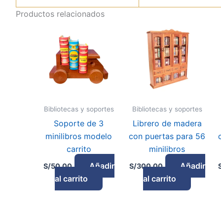
Productos relacionados
Bibliotecas y soportes
Bibliotecas y soportes
Soporte de 3
Librero de madera
minilibros modelo
con puertas para 56
carrito
minilibros
Añadir
Añadir
S/
50.00
S/
300.00
al carrito
al carrito