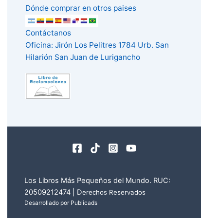
Dónde comprar en otros paises
Contáctanos
Oficina: Jirón Los Pelitres 1784 Urb. San
Hilarión San Juan de Lurigancho
Los Libros Más Pequeños del Mundo. RUC:
20509212474 | D
erechos Reservados
Desarrollado por Publicads