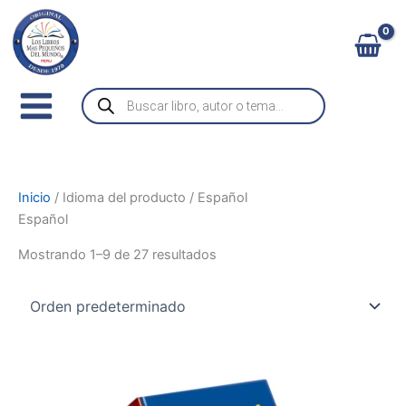
C
Ir
a
al
t
contenido
e
g
Búsqueda
o
de
r
productos
í
a
Inicio
/ Idioma del producto / Español
Español
Mostrando 1–9 de 27 resultados