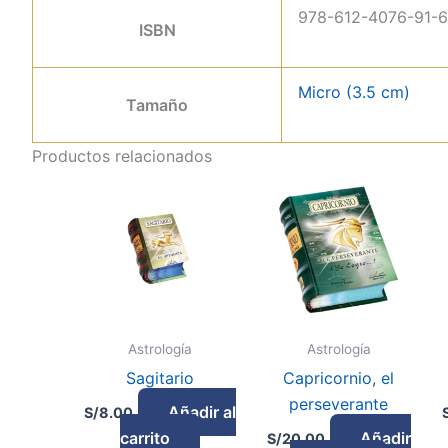
Por qué elegir este micro libro
978-612-4076-91-6
ISBN
• Información condensada sobre el signo zodiacal
• Versión micro del título original en formato mini
Micro (3.5 cm)
• Una pieza curiosa para coleccionistas
Tamaño
• Un pequeño detalle ideal para aficionados a la astro
Productos relacionados
Astrología
Astrología
Sagitario
Capricornio, el
perseverante
Añadir al
S/
8.00
carrito
Añadir
S/
20.00