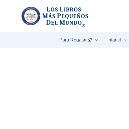
Ir
al
contenido
Para Regalar 🎁
Infantil