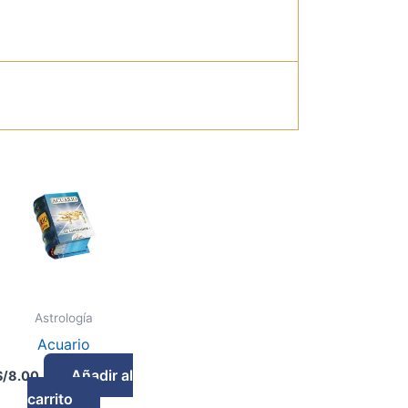
logía
Astrología
Acuario
Añadir al
S/
8.00
carrito