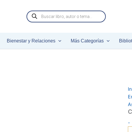
C
c
Búsqueda
de
productos
Bienestar y Relaciones
Más Categorías
Biblio
In
E
A
C
-