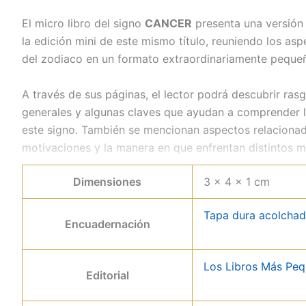
El micro libro del signo
CANCER
presenta una versión 
la edición mini de este mismo título, reuniendo los as
del zodiaco en un formato extraordinariamente peque
A través de sus páginas, el lector podrá descubrir ras
generales y algunas claves que ayudan a comprender l
este signo. También se mencionan aspectos relacionad
motivaciones y la manera en que enfrentan distintos m
Dimensiones
3 × 4 × 1 cm
Una edición diminuta para coleccionar
Tapa dura acolcha
Gracias a su tamaño micro, este libro se convierte en 
Encuadernación
cualquier colección de mini libros. A pesar de su tama
contenido original, demostrando que incluso en un es
Los Libros Más Pe
conocimientos interesantes.
Editorial