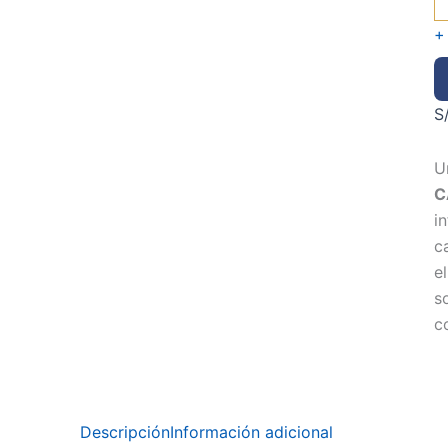
+
S
U
C
i
c
e
s
c
Descripción
Información adicional