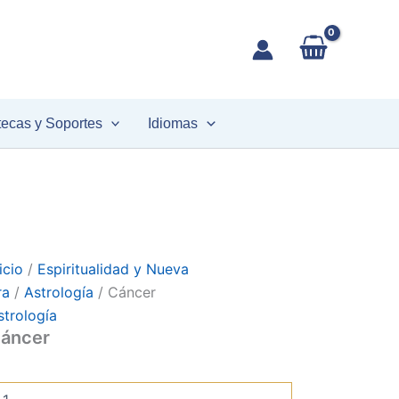
áncer
antidad
tecas y Soportes
Idiomas
icio
/
Espiritualidad y Nueva
ra
/
Astrología
/ Cáncer
strología
áncer