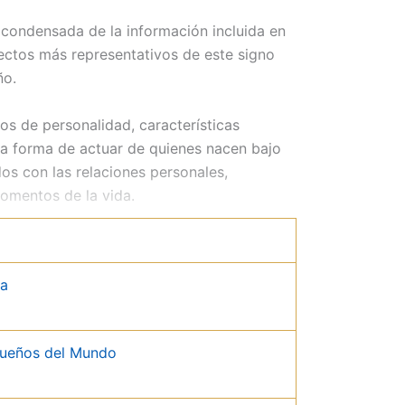
condensada de la información incluida en
pectos más representativos de este signo
ño.
gos de personalidad, características
a forma de actuar de quienes nacen bajo
os con las relaciones personales,
omentos de la vida.
da
una pieza curiosa y atractiva dentro de
ño reducido, conserva la esencia del
pacio pequeño pueden reunirse ideas y
queños del Mundo