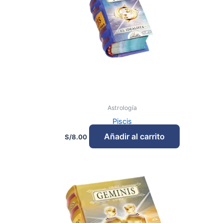
Astrología
Piscis
Añadir al carrito
S/
8.00