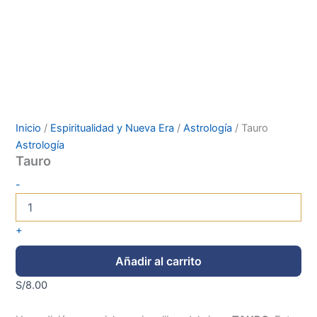
Inicio
/
Espiritualidad y Nueva Era
/
Astrología
/ Tauro
Astrología
Tauro
-
+
Añadir al carrito
S/
8.00