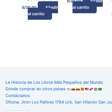
Añadir
S/
20.00
Añadir
al carrito
S/
20.00
al carrito
La Historia de Los Libros Más Pequeños del Mundo
Dónde comprar en otros paises
Contáctanos
Oficina: Jirón Los Pelitres 1784 Urb. San Hilarión San J