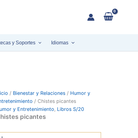
histes
icantes
antidad
tecas y Soportes
Idiomas
icio
/
Bienestar y Relaciones
/
Humor y
ntretenimiento
/ Chistes picantes
umor y Entretenimiento
,
Libros S/20
histes picantes