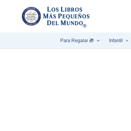
Ir
al
contenido
Para Regalar 🎁
Infantil