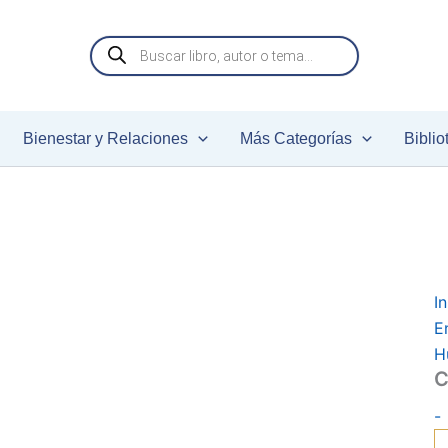
C
p
Búsqueda
c
de
productos
Bienestar y Relaciones
Más Categorías
Biblio
In
E
H
C
-