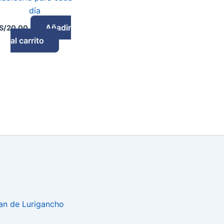
día
Añadir
S/
20.00
al carrito
uan de Lurigancho