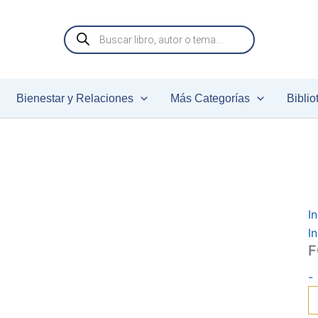
Búsqueda
c
de
productos
Bienestar y Relaciones
Más Categorías
Biblio
In
I
F
-