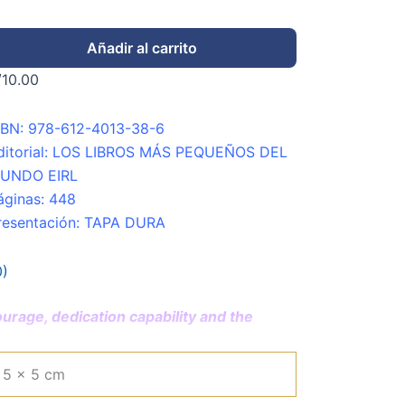
Añadir al carrito
/
10.00
SBN: 978-612-4013-38-6
ditorial: LOS LIBROS MÁS PEQUEÑOS DEL
UNDO EIRL
áginas: 448
resentación: TAPA DURA
0)
rage, dedication capability and the
 5 × 5 cm