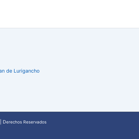
uan de Lurigancho
| D
erechos Reservados