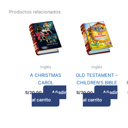
Productos relacionados
Inglés
Inglés
A CHRISTMAS
OLD TESTAMENT –
CAROL
CHILDREN’S BIBLE
Añadir
Añadir
S/
20.00
S/
20.00
al carrito
al carrito