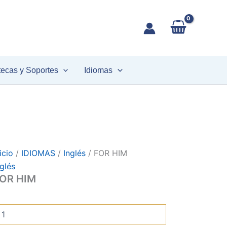
FOR
HIM
antidad
tecas y Soportes
Idiomas
icio
/
IDIOMAS
/
Inglés
/ FOR HIM
nglés
OR HIM