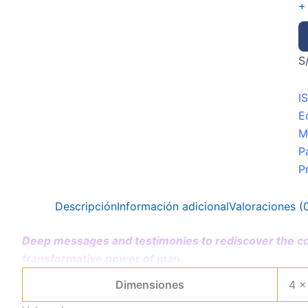
+
S
I
E
M
P
P
Descripción
Información adicional
Valoraciones (
Deep messages and testimonies to rediscover the cou
transformative power of man.
Dimensiones
4 ×