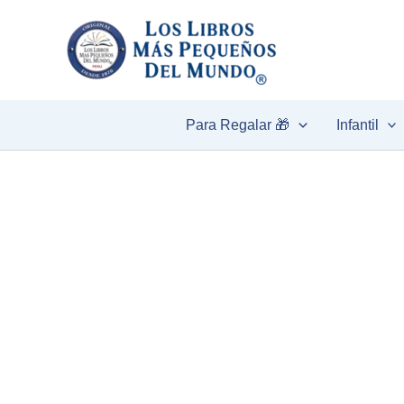
Ir
al
contenido
Para Regalar 🎁
Infantil