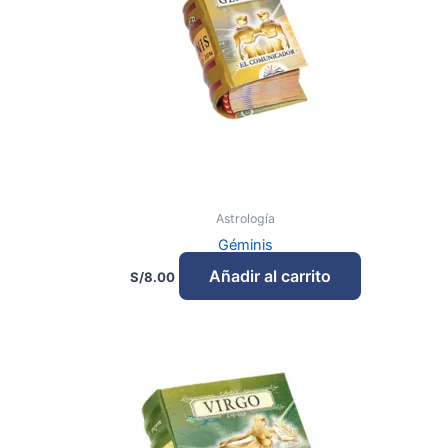
Astrología
Géminis
Añadir al carrito
S/
8.00