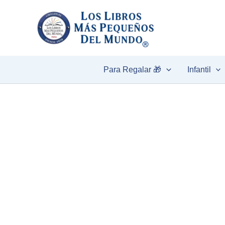
Ir
al
contenido
Para Regalar 🎁
Infantil