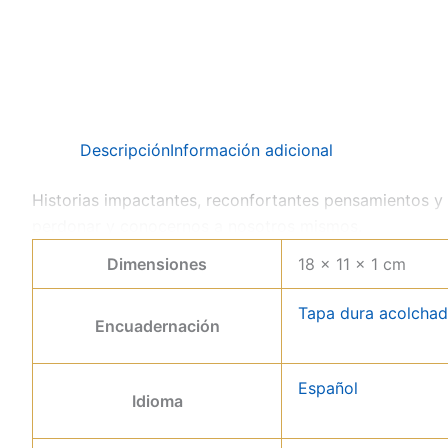
Descripción
Información adicional
Historias impactantes, reconfortantes pensamientos y 
perdonar y conocernos a nosotros mismos.
Dimensiones
18 × 11 × 1 cm
Tapa dura acolcha
Encuadernación
Español
Idioma