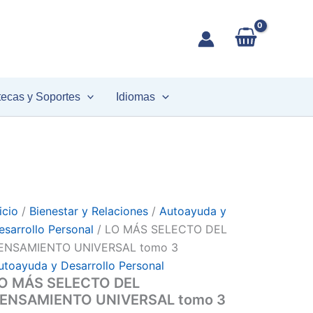
LO
MÁS
SELECTO
DEL
PENSAMIENTO
UNIVERSAL
tomo
tecas y Soportes
Idiomas
3
antidad
icio
/
Bienestar y Relaciones
/
Autoayuda y
esarrollo Personal
/ LO MÁS SELECTO DEL
ENSAMIENTO UNIVERSAL tomo 3
utoayuda y Desarrollo Personal
O MÁS SELECTO DEL
ENSAMIENTO UNIVERSAL tomo 3