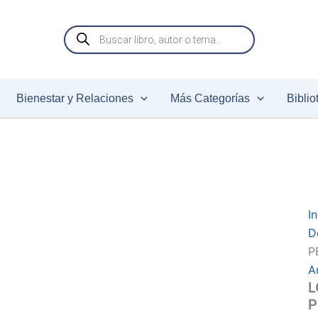
Búsqueda
de
productos
Bienestar y Relaciones
Más Categorías
Biblio
c
In
D
P
A
L
P