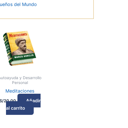
queños del Mundo
Autoayuda y Desarrollo
Personal
Meditaciones
Añadir
S/
20.00
al carrito