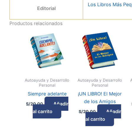
Los Libros Más Pe
Editorial
Productos relacionados
Autoayuda y Desarrollo
Autoayuda y Desarrollo
Personal
Personal
Siempre adelante
¡UN LIBRO! El Mejor
de los Amigos
Añadir
S/
20.00
al carrito
Añadir
S/
20.00
al carrito