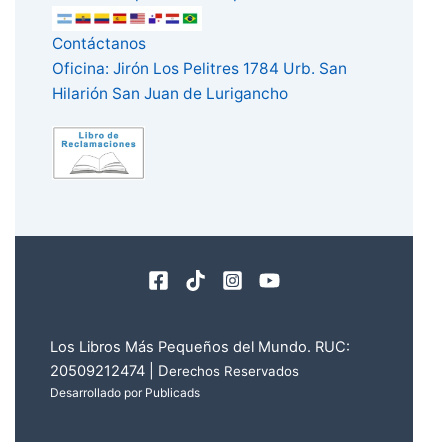
Contáctanos
Oficina: Jirón Los Pelitres 1784 Urb. San
Hilarión San Juan de Lurigancho
Los Libros Más Pequeños del Mundo. RUC:
20509212474 | D
erechos Reservados
Desarrollado por Publicads