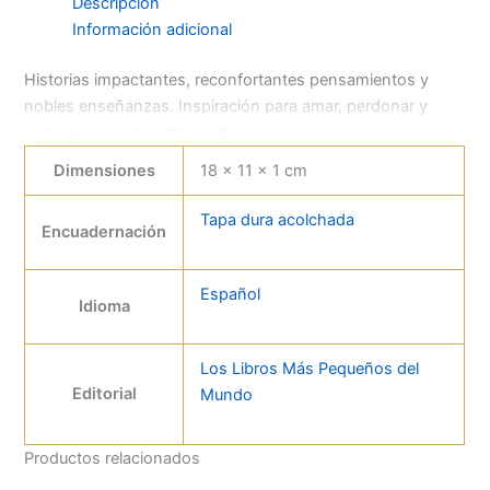
Descripción
Información adicional
Historias impactantes, reconfortantes pensamientos y
nobles enseñanzas. Inspiración para amar, perdonar y
conocernos a nosotros mismos.
Dimensiones
18 × 11 × 1 cm
Tapa dura acolchada
Encuadernación
Español
Idioma
Los Libros Más Pequeños del
Editorial
Mundo
Productos relacionados