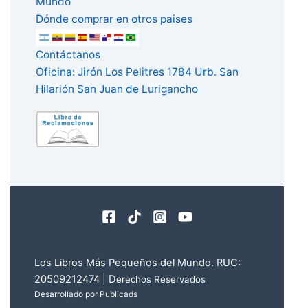
Mundo
Dónde comprar en otros paises
Contáctanos
Oficina: Jirón Los Pelitres 1784 Urb. San
Hilarión San Juan de Lurigancho
Los Libros Más Pequeños del Mundo. RUC:
20509212474 | D
erechos Reservados
Desarrollado por Publicads