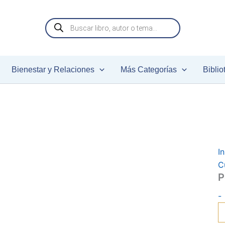
P
t
Búsqueda
c
de
productos
Bienestar y Relaciones
Más Categorías
Biblio
In
C
P
-