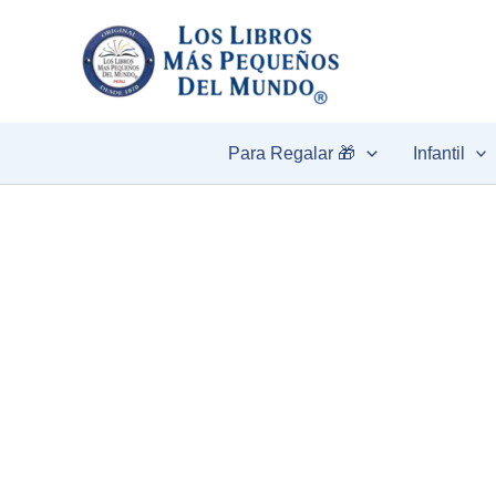
Ir
al
contenido
Para Regalar 🎁
Infantil