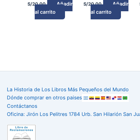
Añadir
Añadir
S/
20.00
S/
20.00
al carrito
al carrito
La Historia de Los Libros Más Pequeños del Mundo
Dónde comprar en otros paises
Contáctanos
Oficina: Jirón Los Pelitres 1784 Urb. San Hilarión San J