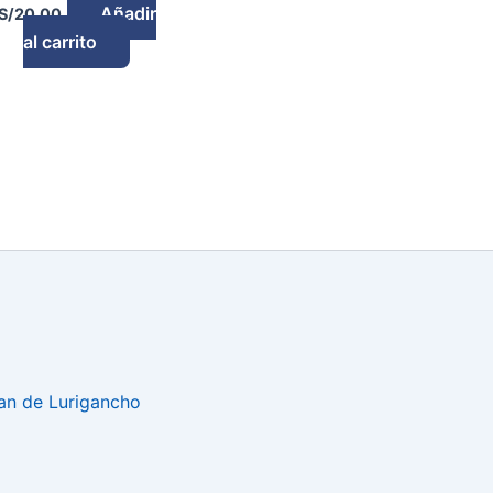
Añadir
S/
20.00
al carrito
uan de Lurigancho