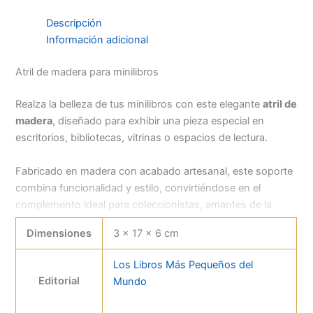
Descripción
Información adicional
Atril de madera para minilibros
Realza la belleza de tus minilibros con este elegante
atril de
madera
, diseñado para exhibir una pieza especial en
escritorios, bibliotecas, vitrinas o espacios de lectura.
Fabricado en madera con acabado artesanal, este soporte
combina funcionalidad y estilo, convirtiéndose en el
complemento ideal para coleccionistas, amantes de la
lectura y quienes buscan una forma original de decorar con
Dimensiones
3 × 17 × 6 cm
libros en miniatura.
Los Libros Más Pequeños del
Es perfecto para destacar tu título favorito o para
Editorial
Mundo
acompañar un regalo especial.