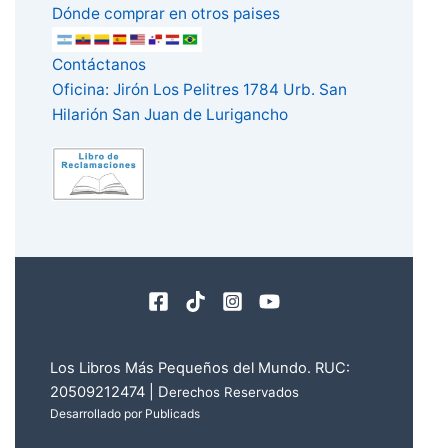
Dónde comprar en otros paises
Contáctanos
Oficina: Jirón Los Pelitres 1784 Urb. San
Hilarión San Juan de Lurigancho
Los Libros Más Pequeños del Mundo. RUC:
20509212474 | D
erechos Reservados
Desarrollado por Publicads