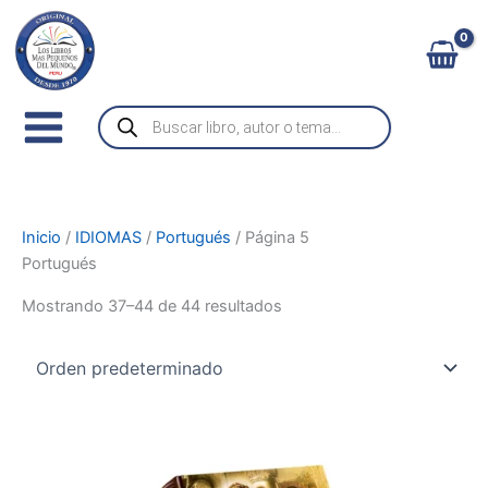
Ir
al
contenido
Búsqueda
de
productos
Inicio
/
IDIOMAS
/
Portugués
/ Página 5
Portugués
Mostrando 37–44 de 44 resultados