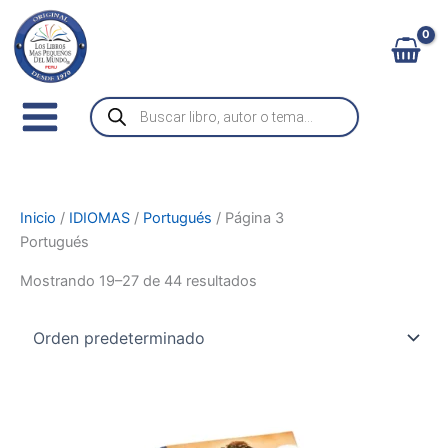
Ir
al
contenido
Búsqueda
de
productos
Inicio
/
IDIOMAS
/
Portugués
/ Página 3
Portugués
Mostrando 19–27 de 44 resultados