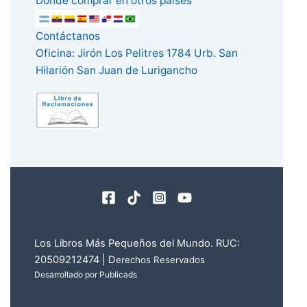
Dónde comprar en otros paises
Contáctanos
Oficina: Jirón Los Pelitres 1784 Urb. San
Hilarión San Juan de Lurigancho
Los Libros Más Pequeños del Mundo. RUC:
20509212474 | D
erechos Reservados
Desarrollado por Publicads