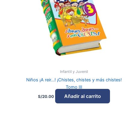
Perfecto para contar chistes en reuniones, viajes o
momentos de juego.
Pertenece a la colección «Niños a reír» de Los libros más
pequeños del mundo, pensada para entretener y
coleccionar.
Infantil y Juvenil
Niños ¡A reir…! ¡Chistes, chistes y más chistes!
Tomo III
Añadir al carrito
S/
20.00