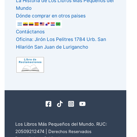
La Historia de Los Libros Más Pequeños del
Mundo
Dónde comprar en otros paises
Contáctanos
Oficina: Jirón Los Pelitres 1784 Urb. San
Hilarión San Juan de Lurigancho
Los Libros Más Pequeños del Mundo. RUC:
20509212474 | D
erechos Reservados